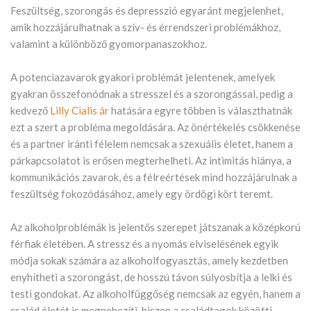
Feszültség, szorongás és depresszió egyaránt megjelenhet,
amik hozzájárulhatnak a szív- és érrendszeri problémákhoz,
valamint a különböző gyomorpanaszokhoz.
A potenciazavarok gyakori problémát jelentenek, amelyek
gyakran összefonódnak a stresszel és a szorongással, pedig a
kedvező
Lilly Cialis ár
hatására egyre többen is választhatnák
ezt a szert a probléma megoldására. Az önértékelés csökkenése
és a partner iránti félelem nemcsak a szexuális életet, hanem a
párkapcsolatot is erősen megterhelheti. Az intimitás hiánya, a
kommunikációs zavarok, és a félreértések mind hozzájárulnak a
feszültség fokozódásához, amely egy ördögi kört teremt.
Az alkoholproblémák is jelentős szerepet játszanak a középkorú
férfiak életében. A stressz és a nyomás elviselésének egyik
módja sokak számára az alkoholfogyasztás, amely kezdetben
enyhítheti a szorongást, de hosszú távon súlyosbítja a lelki és
testi gondokat. Az alkoholfüggőség nemcsak az egyén, hanem a
család életét is megnehezíti, hiszen a családtagok közötti