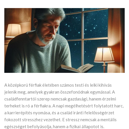
A középkorú férfiak életében számos testi és lelki kihívás
jelenik meg, amelyek gyakran összefonódnak egymással. A
családfenntartói szerep nemcsak gazdasági, hanem érzelmi
terheket is ró a férfiakra. A napi megélhetésért folytatott harc,
a karrierépítés nyomása, és a család iránti felelősségérzet
fokozott stresszhez vezethet. E stressz nemcsak a mentális
egészséget befolyásolja, hanem a fizikai állapotot is.