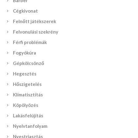
Barber
Cégkivonat
Felnőtt játékszerek
Felvonulási szekrény
Férfi problémák
Fogyókúra
Gépkölcsönző
Hegesztés
Hőszigetelés
Klímatisztítás
Köpölyözés
Lakásfelújítás
Nyelvtanfolyam
Nyestriasztás