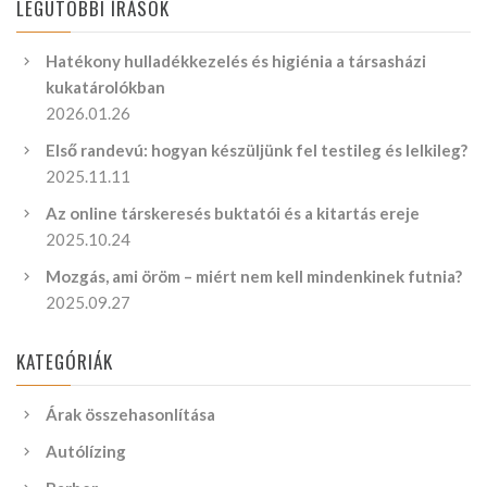
LEGUTÓBBI ÍRÁSOK
Hatékony hulladékkezelés és higiénia a társasházi
kukatárolókban
2026.01.26
Első randevú: hogyan készüljünk fel testileg és lelkileg?
2025.11.11
Az online társkeresés buktatói és a kitartás ereje
2025.10.24
Mozgás, ami öröm – miért nem kell mindenkinek futnia?
2025.09.27
KATEGÓRIÁK
Árak összehasonlítása
Autólízing