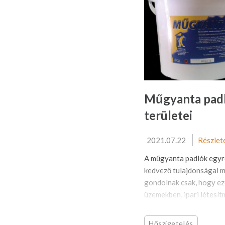
Műgyanta padl
területei
2021.07.22
Részlet
A műgyanta padlók egyre
kedvező tulajdonságai m
gondolnak csak, hogy ez
üzemekben, ipari létesít
Hőszigetelés