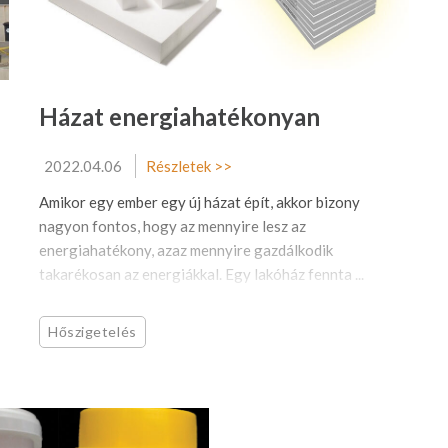
Házat energiahatékonyan
2022.04.06
Részletek >>
Amikor egy ember egy új házat épít, akkor bizony
nagyon fontos, hogy az mennyire lesz az
energiahatékony, azaz mennyire gazdálkodik
takarékosan az energiákkal. Egy lakóház fennta ...
Hőszigetelés