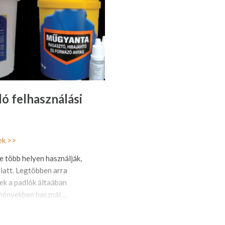
ó felhasználási
ek >>
 több helyen használják,
iatt. Legtöbben arra
ek a padlók áltaában
ményekben használ ...