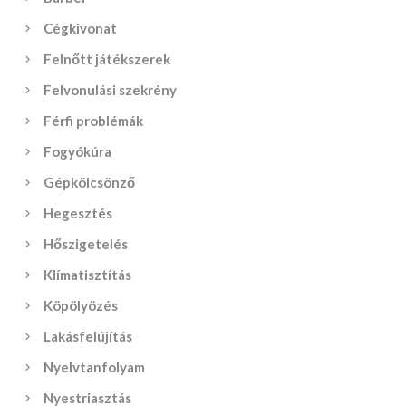
Cégkivonat
Felnőtt játékszerek
Felvonulási szekrény
Férfi problémák
Fogyókúra
Gépkölcsönző
Hegesztés
Hőszigetelés
Klímatisztítás
Köpölyözés
Lakásfelújítás
Nyelvtanfolyam
Nyestriasztás