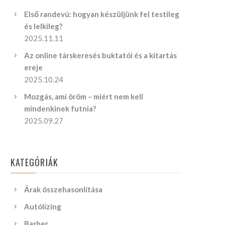
Első randevú: hogyan készüljünk fel testileg
és lelkileg?
2025.11.11
Az online társkeresés buktatói és a kitartás
ereje
2025.10.24
Mozgás, ami öröm – miért nem kell
mindenkinek futnia?
2025.09.27
KATEGÓRIÁK
Árak összehasonlítása
Autólízing
Barber