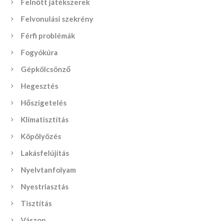
Felnőtt játékszerek
Felvonulási szekrény
Férfi problémák
Fogyókúra
Gépkölcsönző
Hegesztés
Hőszigetelés
Klímatisztítás
Köpölyözés
Lakásfelújítás
Nyelvtanfolyam
Nyestriasztás
Tisztítás
Vászon