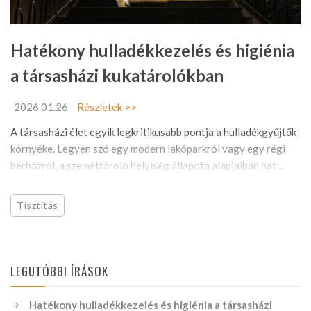
Hatékony hulladékkezelés és higiénia
a társasházi kukatárolókban
2026.01.26
Részletek >>
A társasházi élet egyik legkritikusabb pontja a hulladékgyűjtők
környéke. Legyen szó egy modern lakóparkról vagy egy régi
bérházról, a szeméttároló helyiség állapota alapjaiban hat ...
Tisztítás
LEGUTÓBBI ÍRÁSOK
Hatékony hulladékkezelés és higiénia a társasházi