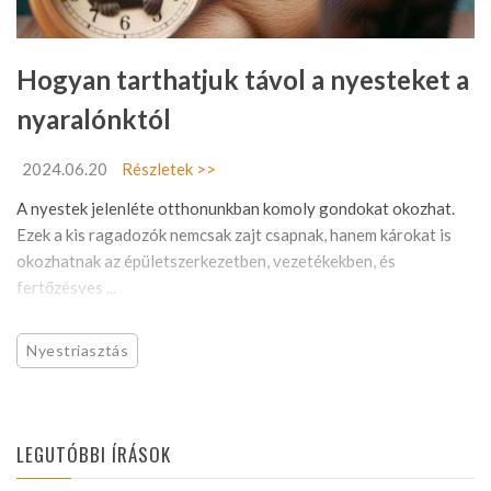
Hogyan tarthatjuk távol a nyesteket a
nyaralónktól
2024.06.20
Részletek >>
A nyestek jelenléte otthonunkban komoly gondokat okozhat.
Ezek a kis ragadozók nemcsak zajt csapnak, hanem károkat is
okozhatnak az épületszerkezetben, vezetékekben, és
fertőzésves ...
Nyestriasztás
LEGUTÓBBI ÍRÁSOK