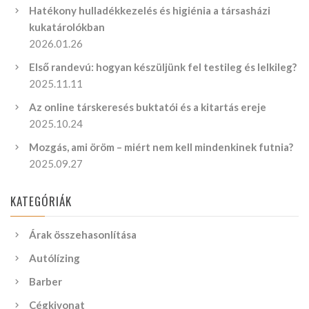
Hatékony hulladékkezelés és higiénia a társasházi
kukatárolókban
2026.01.26
Első randevú: hogyan készüljünk fel testileg és lelkileg?
2025.11.11
Az online társkeresés buktatói és a kitartás ereje
2025.10.24
Mozgás, ami öröm – miért nem kell mindenkinek futnia?
2025.09.27
KATEGÓRIÁK
Árak összehasonlítása
Autólízing
Barber
Cégkivonat