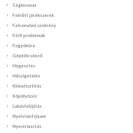
Cégkivonat
Felnőtt játékszerek
Felvonulási szekrény
Férfi problémák
Fogyókúra
Gépkölcsönző
Hegesztés
Hőszigetelés
Klímatisztítás
Köpölyözés
Lakásfelújítás
Nyelvtanfolyam
Nyestriasztás