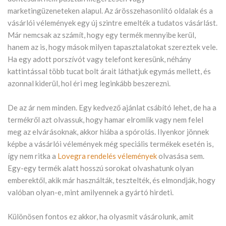
marketingüzeneteken alapul. Az árösszehasonlító oldalak és a
vásárlói vélemények egy új szintre emelték a tudatos vásárlást.
Már nemcsak az számít, hogy egy termék mennyibe kerül,
hanem az is, hogy mások milyen tapasztalatokat szereztek vele.
Ha egy adott porszívót vagy telefont keresünk, néhány
kattintással több tucat bolt árait láthatjuk egymás mellett, és
azonnal kiderül, hol éri meg leginkább beszerezni.
De az ár nem minden. Egy kedvező ajánlat csábító lehet, de ha a
termékről azt olvassuk, hogy hamar elromlik vagy nem felel
meg az elvárásoknak, akkor hiába a spórolás. Ilyenkor jönnek
képbe a vásárlói vélemények még speciális termékek esetén is,
így nem ritka a
Lovegra rendelés vélemények
olvasása sem.
Egy-egy termék alatt hosszú sorokat olvashatunk olyan
emberektől, akik már használták, tesztelték, és elmondják, hogy
valóban olyan-e, mint amilyennek a gyártó hirdeti.
Különösen fontos ez akkor, ha olyasmit vásárolunk, amit