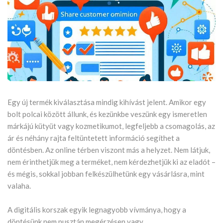
Egy új termék kiválasztása mindig kihívást jelent. Amikor egy
bolt polcai között állunk, és kezünkbe veszünk egy ismeretlen
márkájú kütyüt vagy kozmetikumot, legfeljebb a csomagolás, az
ár és néhány rajta feltüntetett információ segíthet a
döntésben. Az online térben viszont más a helyzet. Nem látjuk,
nem érinthetjük meg a terméket, nem kérdezhetjük ki az eladót –
és mégis, sokkal jobban felkészülhetünk egy vásárlásra, mint
valaha.
A digitális korszak egyik legnagyobb vívmánya, hogy a
döntésünk nem pusztán megérzésen vagy