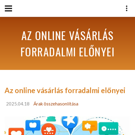
AZ ONLINE VÁSÁRLÁS
FORRADALMI ELŐNYEI
Az online vásárlás forradalmi előnyei
2025.04.18
Árak összehasonlítása