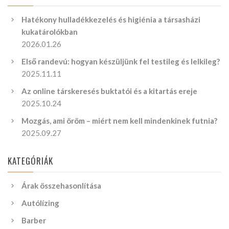
Hatékony hulladékkezelés és higiénia a társasházi
kukatárolókban
2026.01.26
Első randevú: hogyan készüljünk fel testileg és lelkileg?
2025.11.11
Az online társkeresés buktatói és a kitartás ereje
2025.10.24
Mozgás, ami öröm – miért nem kell mindenkinek futnia?
2025.09.27
KATEGÓRIÁK
Árak összehasonlítása
Autólízing
Barber