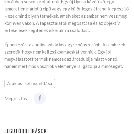
korábban sosem próbáltunk. Egy új típusú kávéfőző, egy
ismeretlen márkájú cipő vagy egy különleges étrend-kiegészítő
– ezek mind olyan termékek, amelyeket az ember nem vesz meg
könnyen vakon. A tapasztalatok megosztása és az objektív
értékelések segítenek elkerülni a csalódást.
Éppen ezért az online vásárlás egyre népszerűbb. Az emberek
szeretik, hogy nem kell zsákbamacskát venniük. Egy jól
megválasztott termék nemcsak az árcédulája miatt vonzó,
hanem mert más vásárlók véleménye is igazolja a minőségét.
Árak összehasonlítása
Megosztás
LEGUTÓBBI ÍRÁSOK