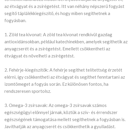
az étvágyat és a zsírégetést. Itt van néhány népszerű fogyást
segítő táplálékkiegészítő, és hogy miben segíthetnek a
fogyásban.
1. Zöld tea kivonat: A zöld tea kivonat rendkívül gazdag
antioxidánsokban, például katechinekben, amelyek segíthetik az
anyagcserét és a zsírégetést. Emellett csökkentheti az
étvágyat és növelheti a zsírégetést.
2. Fehérje-kiegészítők: A fehérje segíthet telítettség érzetét
elérni, így csökkentheti az étvágyat és segíthet fenntartani az
izomtömeget a fogyás során. Ez különösen fontos, ha
rendszeresen sportolsz.
3. Omega-3 zsírsavak: Az omega-3 zsírsavak számos
egészségügyi előnnyel járnak, köztük a szív- és érrendszer
egészségének támogatása mellett segíthetnek a fogyásban is.
Javíthatják az anyagcserét és csökkenthetik a gyulladást.