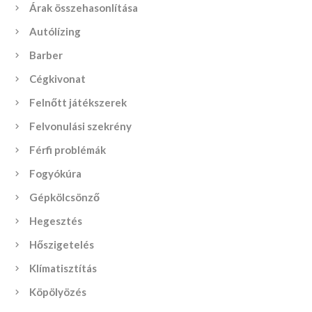
Árak összehasonlítása
Autólízing
Barber
Cégkivonat
Felnőtt játékszerek
Felvonulási szekrény
Férfi problémák
Fogyókúra
Gépkölcsönző
Hegesztés
Hőszigetelés
Klímatisztítás
Köpölyözés