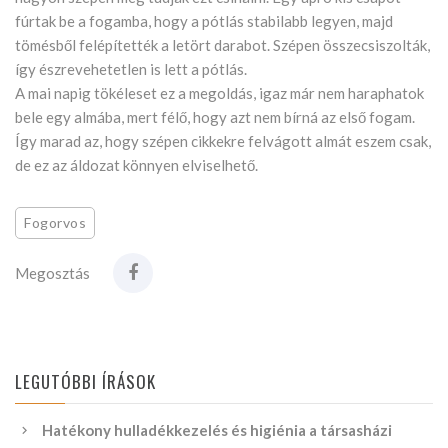
fúrtak be a fogamba, hogy a pótlás stabilabb legyen, majd
tömésből felépítették a letört darabot. Szépen összecsiszolták,
így észrevehetetlen is lett a pótlás.
A mai napig tökéleset ez a megoldás, igaz már nem haraphatok
bele egy almába, mert félő, hogy azt nem bírná az első fogam.
Így marad az, hogy szépen cikkekre felvágott almát eszem csak,
de ez az áldozat könnyen elviselhető.
Fogorvos
Megosztás
LEGUTÓBBI ÍRÁSOK
Hatékony hulladékkezelés és higiénia a társasházi