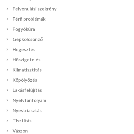
Felvonulási szekrény
Férfi problémák
Fogyókúra
Gépkölcsönző
Hegesztés
Hőszigetelés
Klímatisztítás
Köpölyözés
Lakásfelújítás
Nyelvtanfolyam
Nyestriasztás
Tisztítás
Vászon