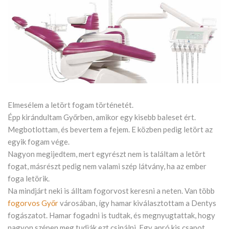
Elmesélem a letört fogam történetét.
Épp kirándultam Győrben, amikor egy kisebb baleset ért.
Megbotlottam, és bevertem a fejem. E közben pedig letört az
egyik fogam vége.
Nagyon megijedtem, mert egyrészt nem is találtam a letört
fogat, másrészt pedig nem valami szép látvány, ha az ember
foga letörik.
Na mindjárt neki is álltam fogorvost keresni a neten. Van több
fogorvos Győr
városában, így hamar kiválasztottam a Dentys
fogászatot. Hamar fogadni is tudtak, és megnyugtattak, hogy
nagyon szépen meg tudják ezt csinálni. Egy apró kis csapot