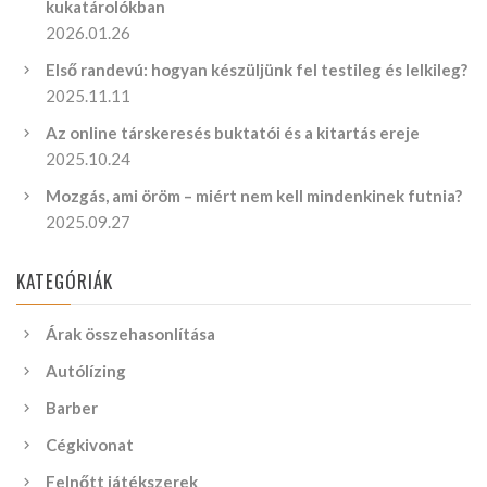
kukatárolókban
2026.01.26
Első randevú: hogyan készüljünk fel testileg és lelkileg?
2025.11.11
Az online társkeresés buktatói és a kitartás ereje
2025.10.24
Mozgás, ami öröm – miért nem kell mindenkinek futnia?
2025.09.27
KATEGÓRIÁK
Árak összehasonlítása
Autólízing
Barber
Cégkivonat
Felnőtt játékszerek