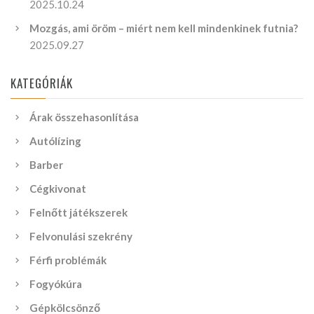
2025.10.24
Mozgás, ami öröm – miért nem kell mindenkinek futnia?
2025.09.27
KATEGÓRIÁK
Árak összehasonlítása
Autólízing
Barber
Cégkivonat
Felnőtt játékszerek
Felvonulási szekrény
Férfi problémák
Fogyókúra
Gépkölcsönző