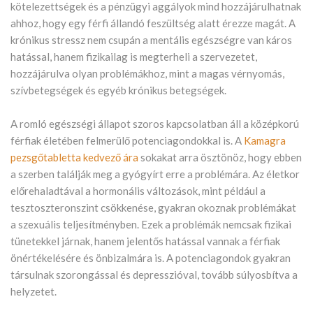
kötelezettségek és a pénzügyi aggályok mind hozzájárulhatnak
ahhoz, hogy egy férfi állandó feszültség alatt érezze magát. A
krónikus stressz nem csupán a mentális egészségre van káros
hatással, hanem fizikailag is megterheli a szervezetet,
hozzájárulva olyan problémákhoz, mint a magas vérnyomás,
szívbetegségek és egyéb krónikus betegségek.
A romló egészségi állapot szoros kapcsolatban áll a középkorú
férfiak életében felmerülő potenciagondokkal is. A
Kamagra
pezsgőtabletta kedvező ára
sokakat arra ösztönöz, hogy ebben
a szerben találják meg a gyógyírt erre a problémára. Az életkor
előrehaladtával a hormonális változások, mint például a
tesztoszteronszint csökkenése, gyakran okoznak problémákat
a szexuális teljesítményben. Ezek a problémák nemcsak fizikai
tünetekkel járnak, hanem jelentős hatással vannak a férfiak
önértékelésére és önbizalmára is. A potenciagondok gyakran
társulnak szorongással és depresszióval, tovább súlyosbítva a
helyzetet.