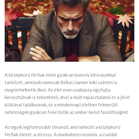
A középkorú férfiak élete gyakran komoly kihívásokkal
tarkított, amelyek nemcsak fizikai, hanem lelki szinten is
megterhelhetik őket. Az élet ezen szakasza egyfajta
keresztútnak is tekinthető, ahol a múlt tapasztalatai és a jövő
kilátásai találkoznak, és a mindennapi életben felmerülő
nehézségek gyakran felerősítik az ember belső feszültségeit.
Az egyik legfontosabb tényező, ami nehezíti a középkorú
férfiak életét, a stressz. A munkahelyi nyomás, a családi