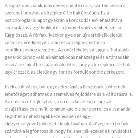
A kapuzárási pánik, más néven midlife crisis, szintén jelentős
szerepet játszhat a középkorú férfiak életében. Ez a
pszichológiai állapot gyakran a korosodás előrehaladtával
kapcsolatos aggályokkal és a jövővel való szembenézéssel
függ össze. A férfiak ilyenkor gyakran újraértékelik életük
céljait és eredményeit, ami feszültséghez és belső
konfliktusokhoz vezethet. Az önértékelés válsága, a fiatalabb
generációkhoz való alkalmazkodás nehézségei és a társadalmi
elvárások mind hozzájárulnak ahhoz, hogy a középkorú férfiak
úgy érezzék, az életük egy fontos fordulóponthoz érkezett.
Ezek a kihívások, bár egyesek számára ijesztőnek tűnhetnek,
lehetőséget adhatnak a személyes fejlődésre és a változásra is.
Az önismeret fejlesztése, a stresszkezelési technikák
elsajátítása és a nyílt kommunikáció a partnerrel és a családdal
segíthet a nehézségek kezelésében és egy
kiegyensúlyozottabb élet kialakításában. A középkorú férfiak
számára a legfontosabb, hogy felismerjék ezeket a kihívásokat