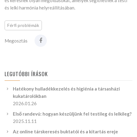
és keresnek olyan megoldásokat, amelyek segíthetnek a testi
és lelki harmónia helyreállításában.
Férfi problémák
Megosztás
LEGUTÓBBI ÍRÁSOK
Hatékony hulladékkezelés és higiénia a társasházi
kukatárolókban
2026.01.26
Első randevú: hogyan készüljünk fel testileg és lelkileg?
2025.11.11
Az online társkeresés buktatói és a kitartás ereje